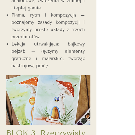
analogowe; ćwiczenia w zimnej i
ciepłej gamie.
Plama, rytm i kompozycja –
poznajemy zasady kompozycji i
tworzymy proste układy z trzech
przedmiotów.
Lekcja utrwalająca: bajkowy
pejzaż – łączymy elementy
graficzne i malarskie, tworząc
nastrojową pracę.
BLOK 3. Rzeczywisty