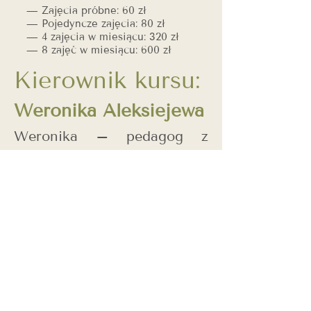
— Zajęcia próbne: 60 zł
— Pojedyncze zajęcia: 80 zł
— 4 zajęcia w miesiącu: 320 zł
— 8 zajęć w miesiącu: 600 zł
Kierownik kursu:
Weronika Aleksiejewa
Weronika – pedagog z
wykształceniem
artystycznym: średnie
specjalne – pedagog–
artysta, wyższe – artysta–
ilustrator. Doświadczenie
dydaktyczne – 7 lat.
„Dla mnie ważne jest, aby