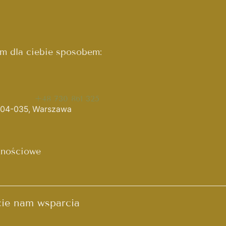
ym dla ciebie sposobem:
+48 730 861 325
, 04-035, Warszawa
znościowe
cie nam wsparcia