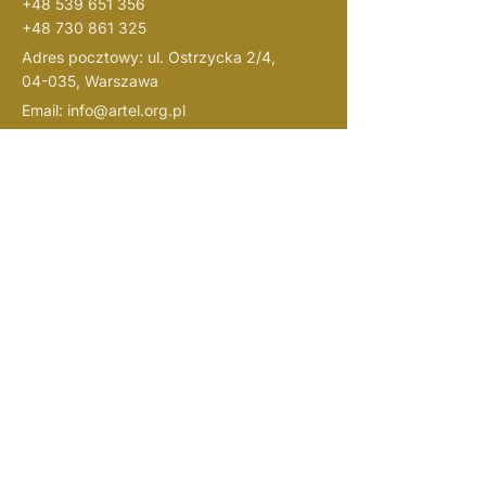
+48 539 651 356
+48 730 861 325
Adres pocztowy: ul. Ostrzycka 2/4,
04-035, Warszawa
Email:
info@artel.org.pl
Pomóż nam rosnąć i udzielcie nam
wsparcia
Numer konta Fundacji Artel
Bank PKO:
61 1020 1127 0000
1802 0409 1526
(wpłaty prosimy dokonywać z dopiskiem
“darowizna na cele statutowe”
)
NIP:
1133108719
REGON: 526382721
KRS:
0001057938