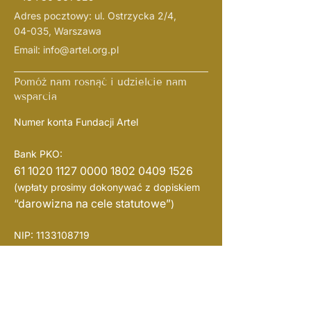
Adres pocztowy: ul. Ostrzycka 2/4,
04-035, Warszawa
Email:
info@artel.org.pl
Pomóż nam rosnąć i udzielcie nam
wsparcia
Numer konta Fundacji Artel
Bank PKO:
61 1020 1127 0000
1802 0409 1526
(wpłaty prosimy dokonywać z dopiskiem
“darowizna na cele statutowe”
)
NIP:
1133108719
REGON: 526382721
KRS:
0001057938
Subskrybuj nasze sieci