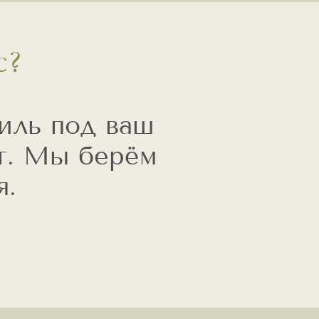
с?
иль под ваш
т. Мы берём
я.