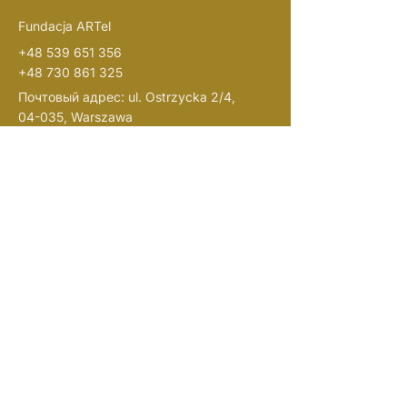
Fundacja ARTel
+48 539 651 356
+48 730 861 325
Почтовый адрес: ul. Ostrzycka 2/4,
04-035, Warszawa
Email:
info@artel.org.pl
Помогите нам расти
и поддержите нас:
Расчетный счет фонда Артель (Fundacja
Artel)
Банк PKO:
61 1020 1127 0000
1802 0409 1526
(в названии платежа указывайте
“darowizna na cele statutowe”)
NIP:
1133108719
REGON: 526382721