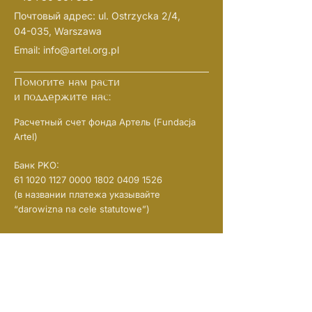
Почтовый адрес: ul. Ostrzycka 2/4,
04-035, Warszawa
Email:
info@artel.org.pl
Помогите нам расти
и поддержите нас:
Расчетный счет фонда Артель (Fundacja
Artel)
Банк PKO:
61 1020 1127 0000
1802 0409 1526
(в названии платежа указывайте
“darowizna na cele statutowe”)
NIP:
1133108719
REGON: 526382721
KRS:
0001057938
Подписывайтесь на нас