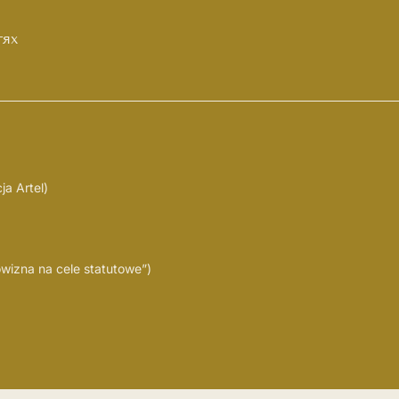
тях
a Artel)
izna na cele statutowe”)