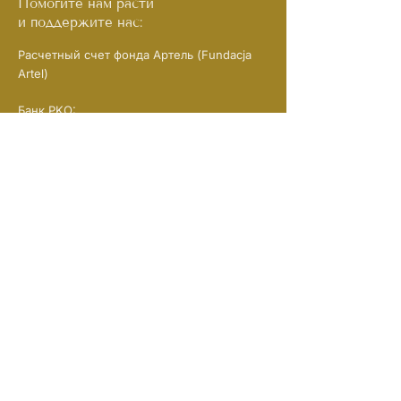
Помогите нам расти
и поддержите нас:
Расчетный счет фонда Артель (Fundacja
Artel)
Банк PKO:
61 1020 1127 0000
1802 0409 1526
(в названии платежа указывайте
“darowizna na cele statutowe”)
NIP:
1133108719
REGON: 526382721
KRS:
0001057938
Подписывайтесь на нас
в соцсетях