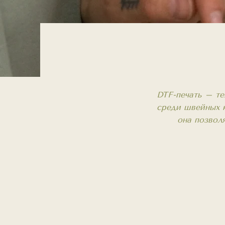
DTF-печать – те
среди швейных к
она позвол