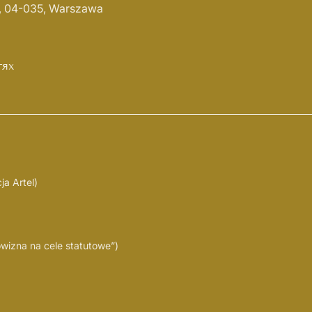
4, 04-035, Warszawa
тях
a Artel)
izna na cele statutowe”)